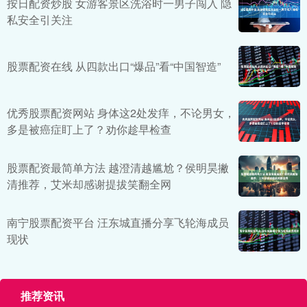
按日配资炒股 女游客景区洗浴时一男子闯入 隐
私安全引关注
股票配资在线 从四款出口“爆品”看“中国智造”
优秀股票配资网站 身体这2处发痒，不论男女，
多是被癌症盯上了？劝你趁早检查
股票配资最简单方法 越澄清越尴尬？侯明昊撇
清推荐，艾米却感谢提拔笑翻全网
南宁股票配资平台 汪东城直播分享飞轮海成员
现状
推荐资讯