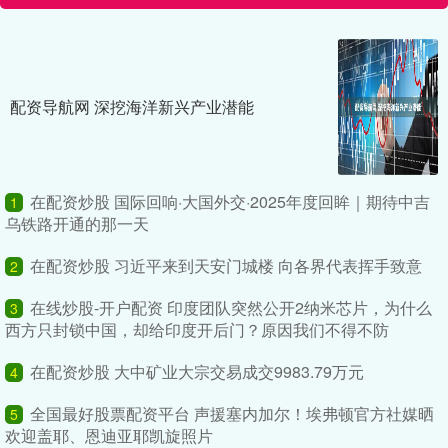
配资导航网 深挖海洋新兴产业潜能
在配资炒股 国际回响·大国外交·2025年度回眸｜期待中吉
1
乌铁路开通的那一天
在配资炒股 习近平来到天安门城楼 向各界代表挥手致意
2
在线炒股-开户配资 印度团队突然公开2纳米芯片，为什么
3
西方只封锁中国，却给印度开后门？原因我们不得不防
在配资炒股 大中矿业大宗交易成交9983.79万元
4
全国最好股票配资平台 声援塞内加尔！埃弗顿官方社媒晒
5
欢迎盖耶、恩迪亚耶凯旋照片