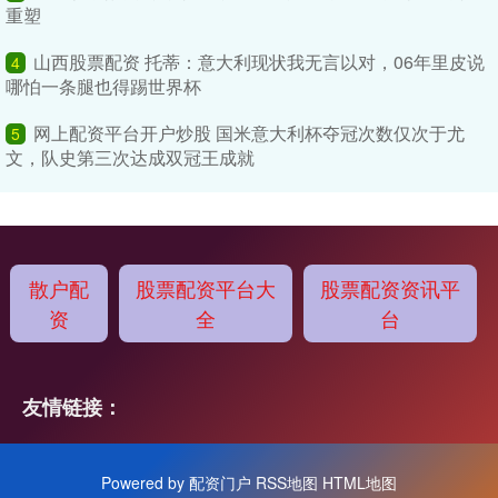
重塑
山西股票配资 托蒂：意大利现状我无言以对，06年里皮说
4
哪怕一条腿也得踢世界杯
网上配资平台开户炒股 国米意大利杯夺冠次数仅次于尤
5
文，队史第三次达成双冠王成就
散户配
股票配资平台大
股票配资资讯平
资
全
台
友情链接：
Powered by
配资门户
RSS地图
HTML地图