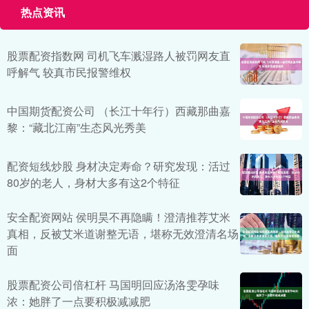
热点资讯
股票配资指数网 司机飞车溅湿路人被罚网友直
呼解气 较真市民报警维权
中国期货配资公司 （长江十年行）西藏那曲嘉
黎：“藏北江南”生态风光秀美
配资短线炒股 身材决定寿命？研究发现：活过
80岁的老人，身材大多有这2个特征
安全配资网站 侯明昊不再隐瞒！澄清推荐艾米
真相，反被艾米道谢整无语，堪称无效澄清名场
面
股票配资公司倍杠杆 马国明回应汤洛雯孕味
浓：她胖了一点要积极减减肥